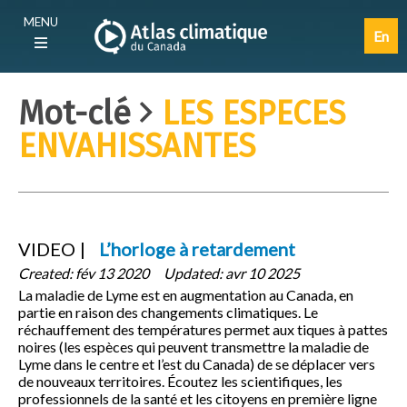
Aller
Main
MENU
au
navigation
En
contenu
(F)
principal
Mot-clé
LES ESPECES
ENVAHISSANTES
VIDEO
L’horloge à retardement
Created:
fév 13 2020
Updated:
avr 10 2025
La maladie de Lyme est en augmentation au Canada, en
partie en raison des changements climatiques. Le
réchauffement des températures permet aux tiques à pattes
noires (les espèces qui peuvent transmettre la maladie de
Lyme dans le centre et l’est du Canada) de se déplacer vers
de nouveaux territoires. Écoutez les scientifiques, les
professionnels de la santé et les citoyens en première ligne