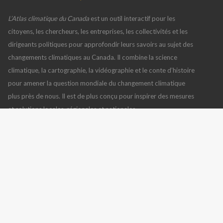
L’Atlas climatique du Canada
est un outil interactif pour les
citoyens, les chercheurs, les entreprises, les collectivités et les
dirigeants politiques pour approfondir leurs savoirs au sujet des
changements climatiques au Canada. Il combine la science
climatique, la cartographie, la vidéographie et le conte d’histoire
pour amener la question mondiale du changement climatique
plus près de nous. Il est de plus conçu pour inspirer des mesures
et solutions locales, régionales et nationales.
L’Atlas climatique du Canada
,
version 2
(10 juillet 2019), en
utilisant
des données des modèles climatiques BCCAQv2
Lisez également
CONTACTEZ NOUS
MÉDIAS SOCIAUX