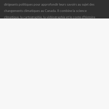
dirigeants politiques pour approfondir leurs savoirs au sujet des
changements climatiques au Canada. Il combine la science
climatique, la cartographie, la vidéographie et le conte d’histoire
pour amener la question mondiale du changement climatique
plus près de nous. Il est de plus conçu pour inspirer des mesures
et solutions locales, régionales et nationales.
L’Atlas climatique du Canada
,
version 2
(10 juillet 2019), en
utilisant
des données des modèles climatiques BCCAQv2
Lisez également
CONTACTEZ NOUS
MÉDIAS SOCIAUX