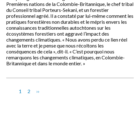
Premières nations de la Colombie-Britannique, le chef tribal
du Conseil tribal Porteurs-Sekani, et un forestier
professionnel agréé. Il a constaté par lui-même comment les
pratiques forestières non durables et le mépris envers les
connaissances traditionnelles autochtones sur les
écosystèmes forestiers ont aggravé l’impact des
changements climatiques. « Nous avons perdu ce lien réel
avec la terre et je pense que nous récoltons les
conséquences de cela », dit-il. « C’est pourquoi nous
remarquons les changements climatiques, en Colombie-
Britannique et dans le monde entier. »
Pagination
Page
1
Page
2
Page
››
courante
suivante