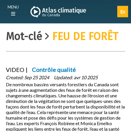
Aller
Main
MENU
au
navigation
En
contenu
(F)
principal
Mot-clé
FEU DE FORÊT
VIDEO
Contrôle qualité
Created:
Sep 25 2024
Updated:
avr 10 2025
De nombreux bassins versants forestiers du Canada sont
sujets à une augmentation des feux de forêt en raison des
changements climatiques. Une hausse de l’érosion et une
diminution de la végétation ne sont que quelques-unes des
façons dont les feux de forêt perturbent la disponibilité et la
qualité de l’eau. Cela représente une menace pour la santé
humaine et pose des défis pour les systèmes de gestion de
l’eau. Les experts François Robinne et Monica Emelko
expliquent les liens entre les feux de forêt, l’eau et la santé