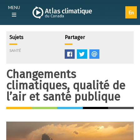
Aller
Main
MENU
au
navigation
En
contenu
(F)
principal
Sujets
Partager
SANTÉ
Like
Tweet
E-
mail
Changements
climatiques, qualité de
l’air et santé publique