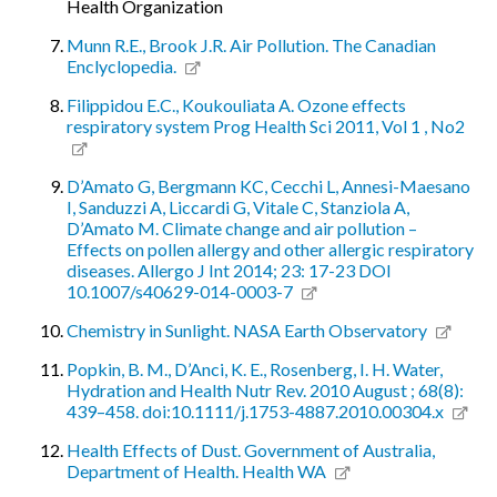
Health Organization
Munn R.E., Brook J.R. Air Pollution. The Canadian
Enclyclopedia.
Filippidou E.C., Koukouliata A. Ozone effects
respiratory system Prog Health Sci 2011, Vol 1 , No2
D’Amato G, Bergmann KC, Cecchi L, Annesi-Maesano
I, Sanduzzi A, Liccardi G, Vitale C, Stanziola A,
D’Amato M. Climate change and air pollution –
Effects on pollen allergy and other allergic respiratory
diseases. Allergo J Int 2014; 23: 17-23 DOI
10.1007/s40629-014-0003-7
Chemistry in Sunlight. NASA Earth Observatory
Popkin, B. M., D’Anci, K. E., Rosenberg, I. H. Water,
Hydration and Health Nutr Rev. 2010 August ; 68(8):
439–458. doi:10.1111/j.1753-4887.2010.00304.x
Health Effects of Dust. Government of Australia,
Department of Health. Health WA